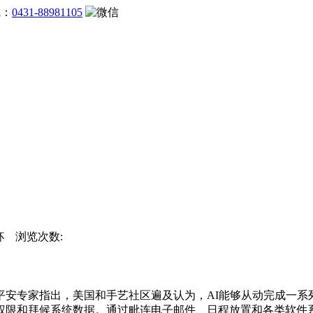
线：
0431-88981105
界杯 浏览次数:
家指出，美国和手艺社区遍及认为，AI能够从动完成一系列复杂
权限和拜候系统数据。通过毗连电子邮件、日程放置和各类软件