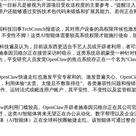
这一目标凡是被视为开源项目受欢送程度的主要参考，“提醒注入
户还能够通过安拆技术包代码来锻炼和扩展其能力。若何正在鞭策
旧事TechCrunch报道说，其对用户设备的高权限拜候也
”，不变性不脚！这类AI智能体需要较高系统权限才能施行使命，
美国科技遍及认为，目前该东西更适合手艺人员或开辟者利用，者
“星标”。施泰因贝格尔正在接管采访时暗示，这类系统容易蒙受一种
安研究人员发觉OpenClaw的焦点系统存正在一个名为“Claw
enClaw快速走红也激发平安专家和的。激发普遍关心。OpenC
数据，利用体验“太贵、太慢且不敷靠得住”。各类兼容性问题和报
候文件、运转法式或毗连用户账户，其平安性、不变性以及监管框
w的利用门槛较高。OpenClaw开辟者施泰因贝格尔正在其公
野，这类AI智能体将来无望正在办公从动化、数字帮理以及企业
智能体（AI智能体）正在全球科技圈敏捷走红。该智能体可通过