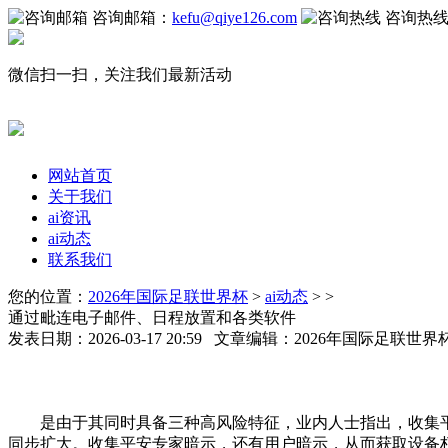
咨询邮箱：
kefu@qiye126.com
咨询热
微信扫一扫，关注我们最新活动
网站首页
关于我们
ai资讯
ai动态
联系我们
您的位置：
2026年国际足联世界杯
>
ai动态
> >
通过毗连电子邮件、日程放置和各类软件
发表日期：2026-03-17 20:59 文章编辑：2026年国际足联世
是由于其同时具备三种高风险特征，业内人士指出，收集平安专
同步扩大。收集平安专家暗示，还有用户暗示，从而获取设备