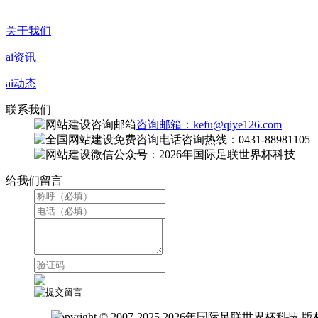
关于我们
ai资讯
ai动态
联系我们
咨询邮箱：kefu@qiye126.com
咨询热线：0431-88981105
微信公众号：2026年国际足联世界杯科技
给我们留言
Copyright © 2007-2025 2026年国际足联世界杯科技