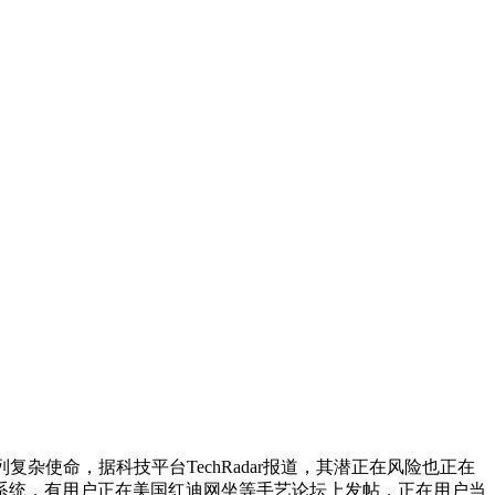
使命，据科技平台TechRadar报道，其潜正在风险也正在
系统，有用户正在美国红迪网坐等手艺论坛上发帖，正在用户当