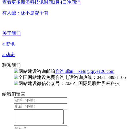
查看更多新浪科技讯时间3月4日晚间消
有人酸：还不是嫁个有
关于我们
ai资讯
ai动态
联系我们
咨询邮箱：kefu@qiye126.com
咨询热线：0431-88981105
微信公众号：2026年国际足联世界杯科技
给我们留言