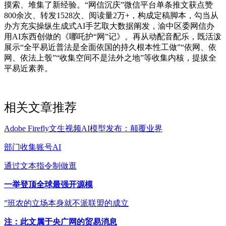
摸索、堆集了新经验。“网信沉庆”微信平台单条推文获点赞
800余次、转发1528次、阅读量2万+，构成定稿脚本，勾当从
办方充实操纵生成式AI手艺取大数据阐发，渝中区委网信办
用AI东西创做的《哪吒护“网”记》。再从动配音配乐，既活泼
展示“全平易近普法是全面依国的持久根本性工做”“依网、依
网、依法上彀”“收集空间不是法外之地”等收集内核，提拔全
平易近素养。
相关文章推荐
Adobe Firefly文生视频AI模型发布：颠覆业界
部门收集账号AI
通过文本指令制做逛
一举登顶全球最强开源模
”班农的立场本身就不派联盟的成立
注：此文属于央广网的贸易消息