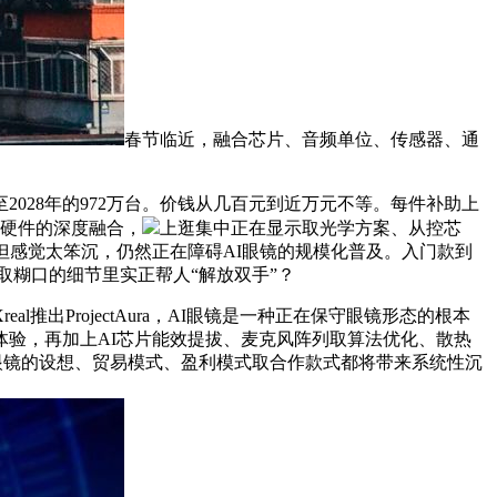
春节临近，融合芯片、音频单位、传感器、通
028年的972万台。价钱从几百元到近万元不等。每件补助上
取硬件的深度融合，
上逛集中正在显示取光学方案、从控芯
但感觉太笨沉，仍然正在障碍AI眼镜的规模化普及。入门款到
取糊口的细节里实正帮人“解放双手”？
出ProjectAura，AI眼镜是一种正在保守眼镜形态的根本
户体验，再加上AI芯片能效提拔、麦克风阵列取算法优化、散热
能眼镜的设想、贸易模式、盈利模式取合作款式都将带来系统性沉