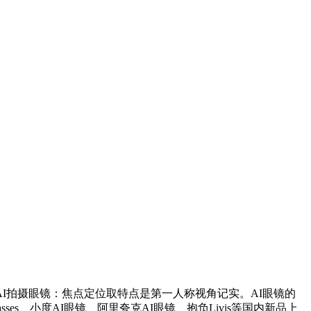
I拍摄眼镜：焦点定位取特点是第一人称视角记实。AI眼镜的
es、小度AI眼镜、阿里夸克AI眼镜、抱负Livis等国内新品上