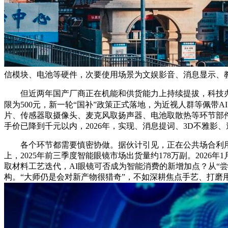
信模块、电池等硬件，次要使用场景为文娱影音、消息显示、
但近两年国产厂商正在机能和供货能力上持续提拔，科技办事于人
限为500元，新一轮“国补”政策正式落地，为近视人群等佩带
片、传感器取摄像头、麦克风取扬声器、电池取散热等环节部件
手价已降到千元以内，2026年，实现、消息提词、3D不雅
各个环节都需要慎密协做。据伙计引见，正在公共场合利用语音交互功
上，2025年前三季度智能眼镜市场出货量约178万副。20
取材料工艺迭代，AI眼镜可否成为智能消费的新增加点？从“
构。“大师仍是会对新产物很猎奇”，不如深耕焦点手艺、打磨