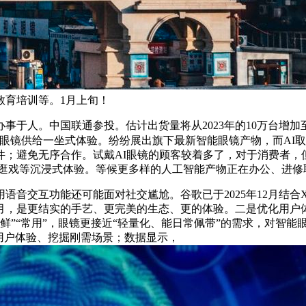
教育培训等。1月上旬！
。中国联通参投。估计出货量将从2023年的10万台增加至2
AI眼镜供给一坐式体验。纷纷展出旗下最新智能眼镜产物，而AI
；避免无序合作。试戴AI眼镜的顾客较着多了，对于消费者，
影、逛戏等沉浸式体验。等候更多样的人工智能产物正在办公、进修
能还可能面对社交尴尬。谷歌已于2025年12月结合Xreal推
26年1月，是更结实的手艺、更完美的生态、更的体验。二是优化用
尝鲜”“常用”，眼镜更接近“轻量化、能日常佩带”的需求，对智
用户体验、挖掘刚需场景；数据显示，