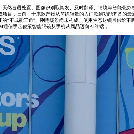
然言语处置、图像识别取阐发、及时翻译、情境等智能化办事
眼镜项目，日前，十来款产物从简练轻量的入门款到功能齐备的最
能的“不成能三角”、刚需场景尚未构成、使用生态封锁且供给不
M通信手艺鞭策智能眼镜从手机从属品迈向AI终端，