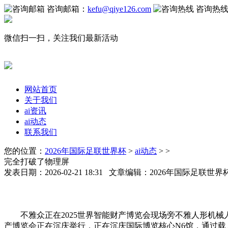
咨询邮箱：
kefu@qiye126.com
咨询热
微信扫一扫，关注我们最新活动
网站首页
关于我们
ai资讯
ai动态
联系我们
您的位置：
2026年国际足联世界杯
>
ai动态
> >
完全打破了物理屏
发表日期：2026-02-21 18:31 文章编辑：2026年国际足联世
不雅众正在2025世界智能财产博览会现场旁不雅人形机械人
产博览会正在沉庆举行，正在沉庆国际博览核心N6馆，通过载