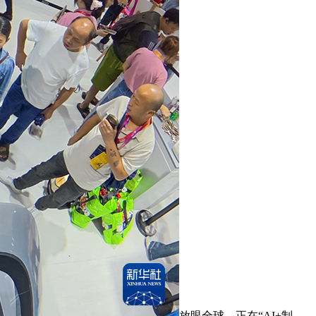
放眼全球，正在“AI+制