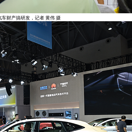
车财产搞研发，记者 黄伟 摄