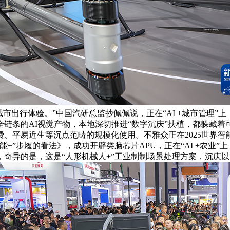
市出行体验。”中国汽研总监抄佩佩说，正在“AI +城市管理”
全链条的AI视觉产物，本地深切推进“数字沉庆”扶植，都躲藏
消费、平易近生等沉点范畴的规模化使用。不雅众正在2025世界
+”步履的看法》，成功开辟类脑芯片APU，正在“AI +农业”
异的是，这是“人形机械人+”工业制制场景处理方案，沉庆以‘A