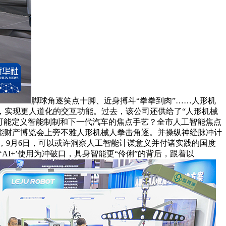
脚球角逐笑点十脚、近身搏斗“拳拳到肉”……人形机
上，实现更人道化的交互功能。过去，该公司还供给了“人形机械
着可能定义智能制制和下一代汽车的焦点手艺？全市人工智能焦点
智能财产博览会上旁不雅人形机械人拳击角逐。并操纵神经脉冲计
上，9月6日，可以或许洞察人工智能计谋意义并付诸实践的国度
I+’使用为冲破口，具身智能更“伶俐”的背后，跟着以