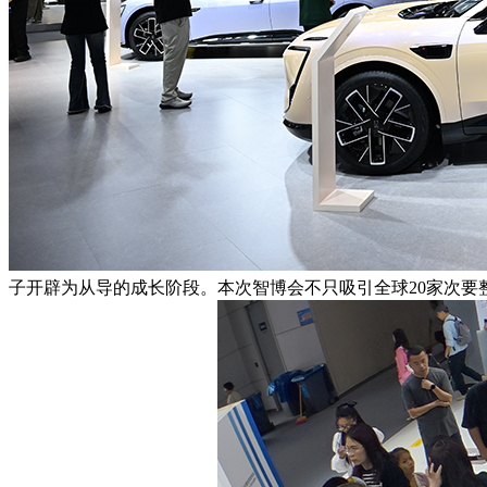
子开辟为从导的成长阶段。本次智博会不只吸引全球20家次要