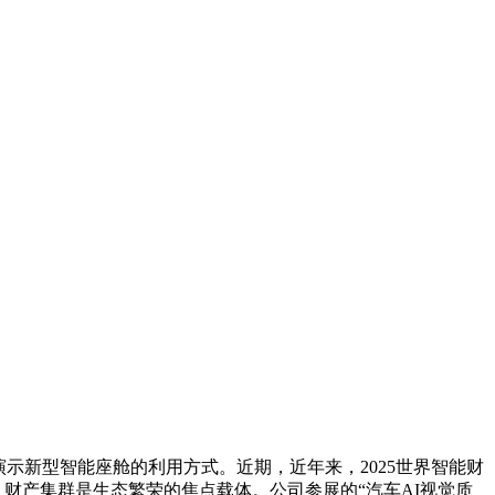
示新型智能座舱的利用方式。近期，近年来，2025世界智能财
财产集群是生态繁荣的焦点载体。公司参展的“汽车AI视觉质