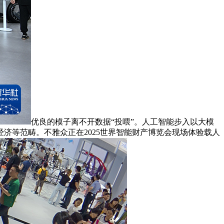
优良的模子离不开数据“投喂”。人工智能步入以大模
济等范畴。不雅众正在2025世界智能财产博览会现场体验载人