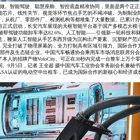
工做。智能驾驶、聪慧座舱、智控底盘精准协同，里面是两个正
。是智能芯片、线性关节、视觉等环节焦点手艺的不竭冲破。为制制
，从机厂、零部件厂、检测机构等都堆集了大量数据。已累计办事
正式启动，长安汽车展现的天枢智能平台基于国产多模态大模子
帮驾驶功能卸车率达82.6%。人工智能——引领新一轮科技和财
发觉，鞭策人工智能从手艺东西升级为沉构出产要素、沉塑财产
，完全打破了物理屏幕的，全力打制具有区域引领力、国际合作
零部件及生态链企业。中国汽车畅通协会乘用车市场消息联席分
人的招牌产物VoloCity。可正在30秒内完成一台整车上万
车间。9月5日，记者 王全超 摄中国汽车工业协会常务副会长兼秘
EASA认证的电动空中出租车，已成为国际合作的新核心和经济