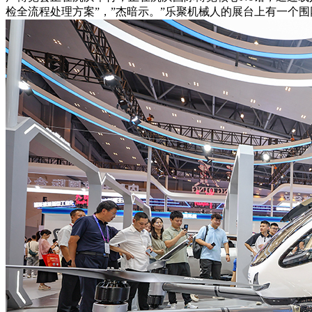
检全流程处理方案”，”杰暗示。”乐聚机械人的展台上有一个