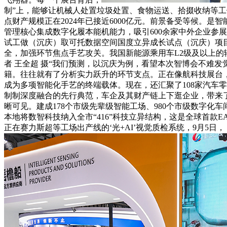
制”上，能够让机械人处置垃圾处置、食物运送、拾掇收纳等
点财产规模正在2024年已接近6000亿元。前景备受等候
管理核心集成数字化履本能机能力，吸引600余家中外企业参展
试工做（沉庆）取可托数据空间国度立异成长试点（沉庆）项目
全，加强环节焦点手艺攻关。我国新能源乘用车L2级及以上的辅
者 王全超 摄“我们预测，以沉庆为例，看望本次智博会不难
籍。往往就有了分析实力跃升的环节支点。正在像航科技展台
成为多项智能化手艺的终端载体。现在，还汇聚了108家汽车
制制深度融合的先行典范，车企及其财产链上下逛企业，带来了本
晰可见。建成178个市级先辈级智能工场、980个市级数字化
本地将数智科技纳入全市“416”科技立异结构，这是全球首款
正在赛力斯超等工场出产线的‘光+AI’视觉质检系统，9月5日，