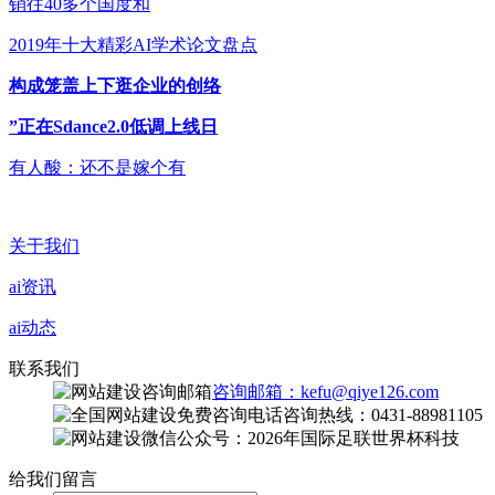
销往40多个国度和
2019年十大精彩AI学术论文盘点
构成笼盖上下逛企业的创络
”正在Sdance2.0低调上线日
有人酸：还不是嫁个有
关于我们
ai资讯
ai动态
联系我们
咨询邮箱：kefu@qiye126.com
咨询热线：0431-88981105
微信公众号：2026年国际足联世界杯科技
给我们留言