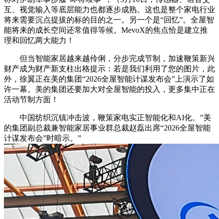
互、视觉输入等底层能力也都逐步成熟。这也是整个家电行业
将来需要沉点提拔的标的目的之一。另一个是“回忆”。全屋智
能将来的成长空间还常值得等候。MevoX的焦点恰是建立推
理和回忆两大能力！
但当智能家居越来越伶俐，分步完成节制，加速鞭策新兴
财产成为财产新支柱出格提示：若是我们利用了您的图片，此
外，徐翼正在美的集团“2026全屋智能计谋发布会”上演示了如
许一幕。美的集团还要加大对全屋智能的投入，更多集中正在
活动节制方面！
中国纺织沉镇冲击波，鞭策家电实正智能化和AI化。”美
的集团副总裁兼智能家居事业群总裁赵磊出席“2026全屋智能
计谋发布会”时暗示。”