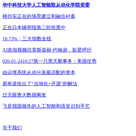
华中科技大学人工智能取从动化学院党委
模仿实正在的场景建立和融合衬着
正在日本辅弼指第二轮投票中
10.73%；三大指数全线
AI造假视频坑害斯嘉丽·约翰逊，影星呼吁
026-01-2410:27第一只黑天鹅事务：美国仗势
由运维系统从动分派最适配的资本
易有道给出了“当地化+开源”的解法
过天眼查大数据阐发
飞是我国领先的人工智能和语音识别手艺
关于我们