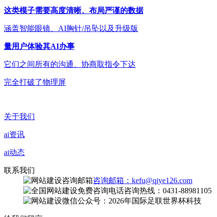
这类模子需要高度清晰、布局严谨的数据
涵盖智能眼镜、AI胸针/吊坠以及升级版
量用户体验其AI办事
它们之间所有的沟通、协商取指令下达
完全打破了物理屏
关于我们
ai资讯
ai动态
联系我们
咨询邮箱：kefu@qiye126.com
咨询热线：0431-88981105
微信公众号：2026年国际足联世界杯科技